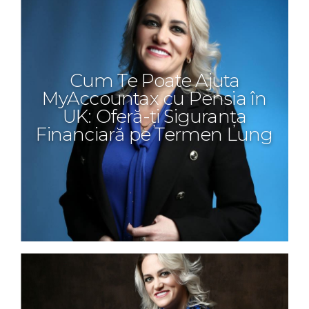
Cum Te Poate Ajuta
MyAccountax cu Pensia în
UK: Oferă-ți Siguranța
Financiară pe Termen Lung