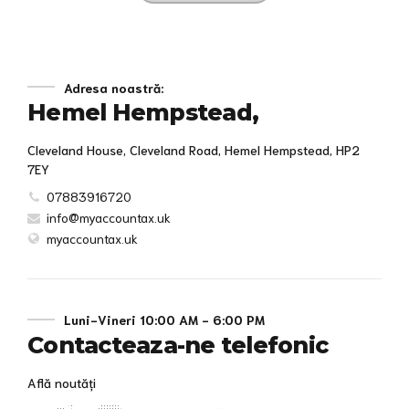
Adresa noastră:
Hemel Hempstead,
Cleveland House, Cleveland Road, Hemel Hempstead, HP2
7EY
07883916720
info@myaccountax.uk
myaccountax.uk
Luni-Vineri 10:00 AM - 6:00 PM
Contacteaza-ne telefonic
Află noutăți