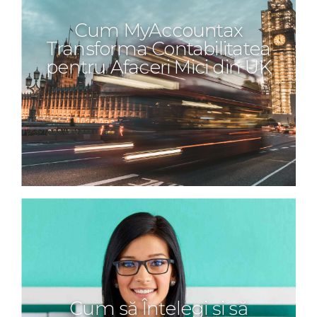
Cum MyAccountax
Transforma Contabilitatea
pentru Afaceri Mici din UK
Cum să Înțelegi și să