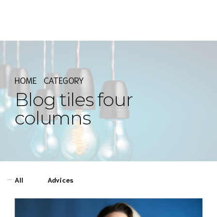
Express MyAccounTax
HOME
CATEGORY
Blog tiles four
columns
All
Advices